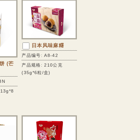
日本风味麻糬
产品编号: A8-42
 (芒
产品规格: 210公克
(35g*6粒/盒)
3N
13g*8