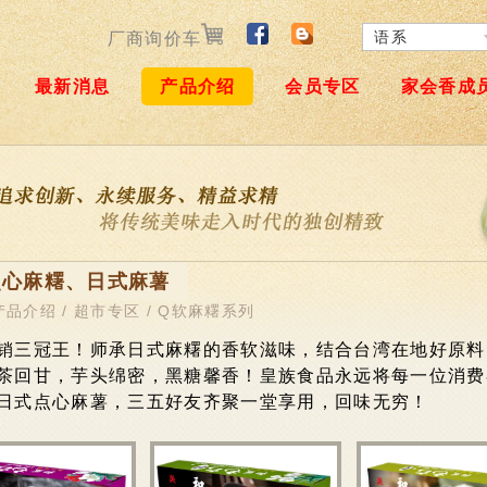
语系
厂商询价车
繁體中文
最新消息
产品介绍
会员专区
家会香成
日本語
English
简体中文
点心麻糬、日式麻薯
产品介绍
/
超市专区
/
Q软麻糬系列
销三冠王！师承日式麻糬的香软滋味，结合台湾在地好原料
茶回甘，芋头绵密，黑糖馨香！皇族食品永远将每一位消费
日式点心麻薯，三五好友齐聚一堂享用，回味无穷！