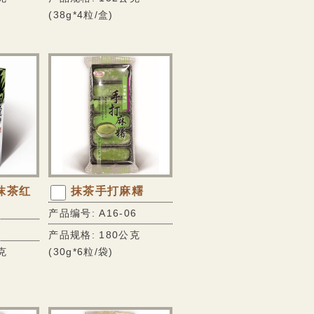
(38g*4粒/盒)
抹茶红
抹茶手打麻糬
产品编号: A16-06
产品规格: 180公克
克
(30g*6粒/袋)