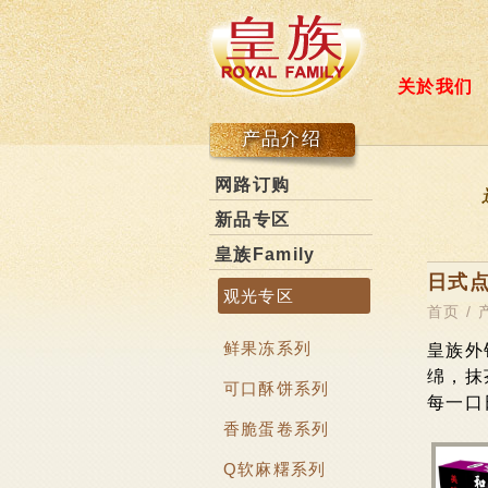
关於我们
产品介绍
网路订购
新品专区
皇族Family
日式
观光专区
首页
/
鲜果冻系列
皇族外
绵，抹
可口酥饼系列
每一口
香脆蛋卷系列
Q软麻糬系列