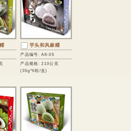
糬
芋头和风麻糬
产品编号: A8-05
克
产品规格: 210公克
(35g*6粒/盒)