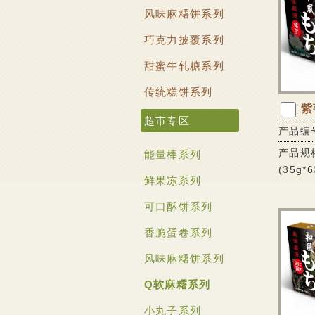
风味麻糬饼系列
巧克力披覆系列
甜蜜牛轧糖系列
传统糕饼系列
紫
超市专区
产品编号
产品规格
能量棒系列
(35g*
鲜果冻系列
可口酥饼系列
香脆蛋卷系列
风味麻糬饼系列
Q软麻糬系列
小丸子系列