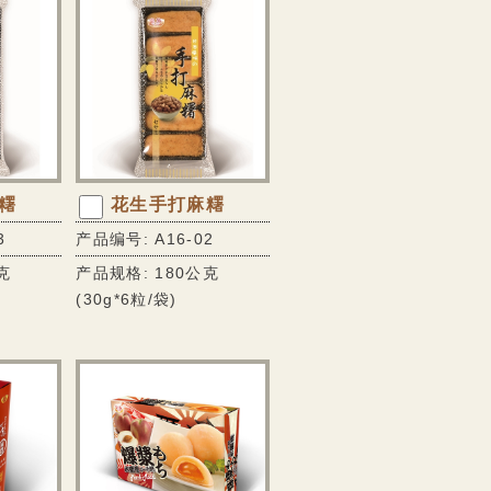
糬
花生手打麻糬
3
产品编号: A16-02
克
产品规格: 180公克
(30g*6粒/袋)