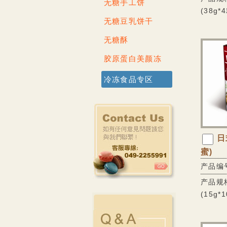
无糖手工饼
(38g*
无糖豆乳饼干
无糖酥
胶原蛋白美颜冻
冷冻食品专区
日
蜜)
产品编号
产品规格
(15g*