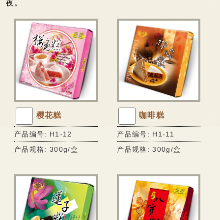
夜。
会员专区
可口酥饼系列
家会香成员
香脆蛋卷系列
Q软麻糬系列
线上购物
风味麻糬饼系列
联络我们
巧克力披覆系列
甜蜜牛轧糖系列
樱花糕
咖啡糕
传统糕饼系列
产品编号: H1-12
产品编号: H1-11
超市专区
产品规格: 300g/盒
产品规格: 300g/盒
能量棒系列
鲜果冻系列
可口酥饼系列