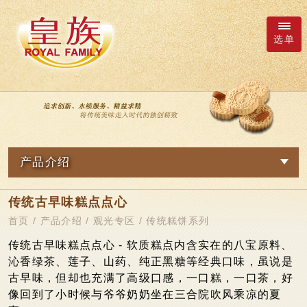
选单
厂商询价车
语系
产品介绍
繁體中文
网路订购
传统古早味糕点点心
关於我们
日本語
新品专区
首页
/
产品介绍
/
观光专区
/
传统糕饼系列
最新消息
皇族Family
English
传统古早味糕点点心 - 软质糕点内含实在的八宝原料、
沁香绿茶、莲子、山药、纯正黑糖等经典口味，虽说是
简体中文
观光专区
产品介绍
古早味，但却也充满了高级口感，一口糕，一口茶，好
像回到了小时候与爷爷奶奶坐在三合院吹风乘凉的夏
鲜果冻系列