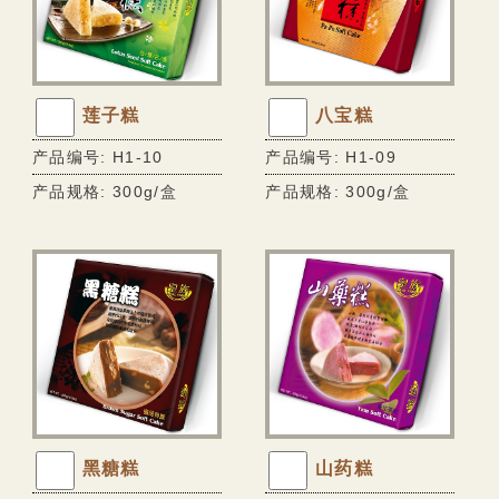
香脆蛋卷系列
风味麻糬饼系列
Q软麻糬系列
莲子糕
八宝糕
小丸子系列
产品编号: H1-10
产品编号: H1-09
大福系列
产品规格: 300g/盒
产品规格: 300g/盒
迷你Q系列
巧克力披覆系列
棉花糖系列
甜蜜牛轧糖系列
传统糕饼系列
无糖专区
黑糖糕
山药糕
无糖纤饮