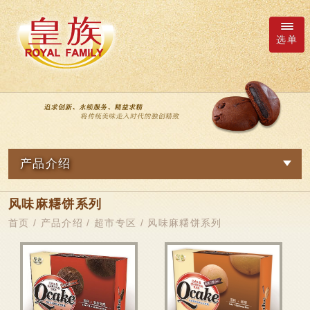
选单
厂商询价车
语系
产品介绍
繁體中文
网路订购
风味麻糬饼系列
关於我们
日本語
新品专区
首页
/
产品介绍
/
超市专区
/
风味麻糬饼系列
最新消息
皇族Family
English
简体中文
观光专区
产品介绍
鲜果冻系列