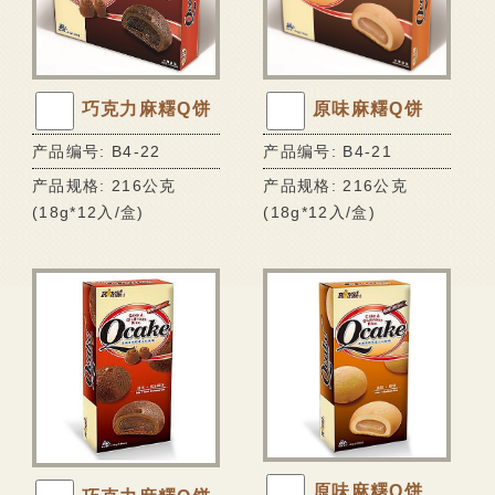
会员专区
可口酥饼系列
家会香成员
香脆蛋卷系列
原味麻糬Q饼
巧克力麻糬Q饼
Q软麻糬系列
线上购物
产品编号: B4-21
产品编号: B4-22
风味麻糬饼系列
联络我们
产品规格: 216公克
产品规格: 216公克
巧克力披覆系列
(18g*12入/盒)
(18g*12入/盒)
甜蜜牛轧糖系列
传统糕饼系列
超市专区
能量棒系列
鲜果冻系列
可口酥饼系列
原味麻糬Q饼