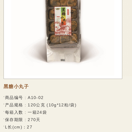
会员专区
可口酥饼系列
家会香成员
香脆蛋卷系列
Q软麻糬系列
线上购物
风味麻糬饼系列
联络我们
巧克力披覆系列
甜蜜牛轧糖系列
传统糕饼系列
黑糖小丸子
超市专区
商品编号 : A10-02
能量棒系列
产品规格 : 120公克 (10g*12粒/袋)
鲜果冻系列
每箱入数 : 一箱24袋
保存期限 : 270天
可口酥饼系列
L长(cm)：27