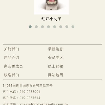
无糖饼干
无糖蛋卷
红豆小丸子
无糖牛轧糖
无糖手工饼
无糖豆乳饼干
关於我们
最新消息
无糖酥
产品介绍
会员专区
胶原蛋白美颜冻
家会香成员
线上购物
冷冻食品专区
联络我们
网站地图
54065南投县南投市自强三路三号
客户电话：049-2255991
客户传真：049-2257644
special@royalfamily.com.tw
电子信箱：