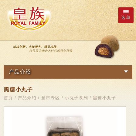
选单
厂商询价车
语系
产品介绍
繁體中文
网路订购
黑糖小丸子
关於我们
日本語
新品专区
首页
/
产品介绍
/
超市专区
/
小丸子系列
/ 黑糖小丸子
最新消息
皇族Family
English
简体中文
观光专区
产品介绍
鲜果冻系列