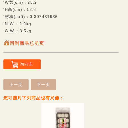
香脆蛋卷系列
W宽(cm)：25.2
H高(cm)：12.8
风味麻糬饼系列
材积(cuft)：0.307431936
Q软麻糬系列
N.W.：2.9kg
G.W.：3.5kg
小丸子系列
回到商品总览页
大福系列
迷你Q系列
询问车
巧克力披覆系列
棉花糖系列
上一页
下一页
甜蜜牛轧糖系列
您可能对下列商品也有兴趣：
传统糕饼系列
无糖专区
无糖纤饮