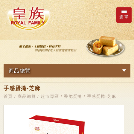
選單
廠商詢價車
語系
商品總覽
繁體中文
網路訂購
手感蛋捲-芝麻
關於我們
日本語
新品專區
首頁
/
商品總覽
/
超市專區
/
香脆蛋捲
/ 手感蛋捲-芝麻
最新消息
皇族Family
English
简体中文
超市專區
商品總覽
軟Q麻糬系列