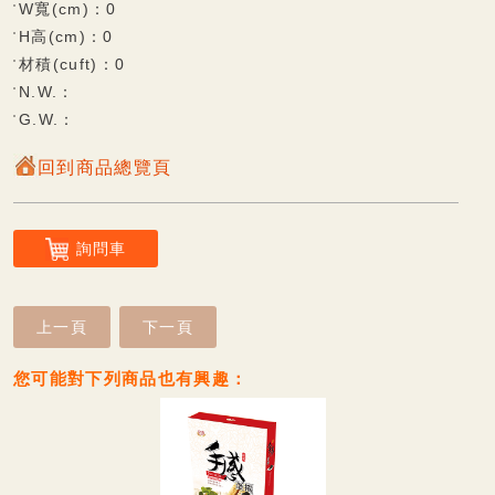
W寬(cm)：0
杏仁餅系列
H高(cm)：0
材積(cuft)：0
觀光專區
N.W.：
G.W.：
雪花酥系列
回到商品總覽頁
鮮果凍系列
可口酥餅/蛋糕系列
詢問車
香脆蛋捲系列
Q軟麻糬系列
上一頁
下一頁
風味麻糬(派)餅系列
您可能對下列商品也有興趣：
巧克力披覆系列
甜蜜牛軋糖系列
傳統糕餅系列