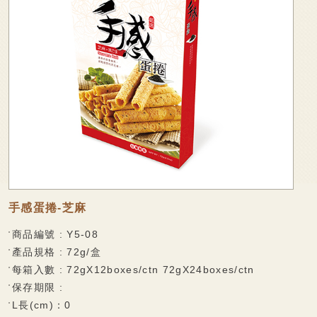
廠商專區
可可麻糬系列
家會香成員
棉大福系列
袋裝麻糬系列
線上購物
麻糬派餅系列
聯絡我們
香脆蛋捲
法式薄脆餅系列
捲心麻糬系列
乳果大福系列
手感蛋捲-芝麻
果凍系列
商品編號 : Y5-08
產品規格 : 72g/盒
巧克力披覆系列
每箱入數 : 72gX12boxes/ctn 72gX24boxes/ctn
水果酥系列
保存期限 :
L長(cm)：0
雪花酥系列