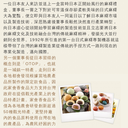
廠商專區
一位日本友人來訪並送上一盒當時日本正開始風行的麻糬禮
認證與獎項
盒，董事長一嘗之下對於可常溫保存卻柔軟美味的日式麻糬
大為驚豔，便立即與日本友人一同返日以了解日本麻糬市場
家會香成員
以及製造技術，深思熟慮後董事長毅然決然進行產業轉型，
向日本虛心從頭開始學習麻糬的製造技術並且立志要將日本
線上購物
的麻糬文化及技術融合台灣的傳統麻糬精神，發揚光大並行
銷到全世界。1992年所引進的第一台日式麻糬專製機器就這
聯絡我們
樣帶領了台灣的麻糬製造業從傳統的手捏方式一路到現在的
專業化製造，邁向國際。
另一個董事長從日本習得的
概念則是「OTOP」，也就
是一城鎮一特產，走到日本
各地都會發現根據當地農產
品所製作的限定款食品，因
此家會香食品大力支持台灣
政府在提倡觀光產業上的食
品特產計畫。家會香食品不
僅為各地農會研發創新超過
50種觀光特產，更堅持廠
內的食品原料使用台灣在地
的農產品，為農民紓困的力