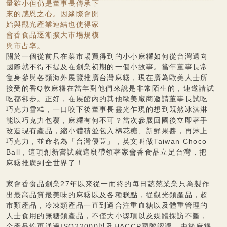
量雖小但仍是董事長傳承下
來的感恩之心。因緣際會開
始與觀光產業連結也使得家
會香食品逐漸擴大市場規模
與市占率。
關於一個從前只在菜市場買得到的小小麻糬如何從台灣邁向
國際就不得不提及在創業初期的一個小故事。當年董事長常
隻身參與各類海外展覽推廣台灣麻糬，現在廣為歐美人士所
接受的香Q軟麻糬在當年對他們來說是非常陌生的，連邀請試
吃都卻步。正好，在展館內的其他歐美廠商邀請董事長試吃
巧克力雪糕，一口咬下後董事長靈光乍現的想到既然冰淇淋
能以巧克力包覆，麻糬有何不可？當次參展回國後立即著手
改造現有產品，縮小體積並包入棉花糖、新鮮果醬，再淋上
巧克力，並命名為「台灣優荳」，英文叫做Taiwan Choco
Ball，這項創新嘗試就這麼帶領著家會香食品立足台灣，把
麻糬推廣到全世界了！
家會香食品創業27年以來從一而終的每日兢兢業業只為製作
出最高品質最美味的麻糬以及各種糕點，從觀光類產品，超
市類產品，冷凍類產品一直到適合注重血糖以及體重管理的
人士食用的無糖類產品，不僅大小獎項以及媒體採訪不斷，
全產品線更通過ISO22000以及HACCP國際認證。由於麻糬