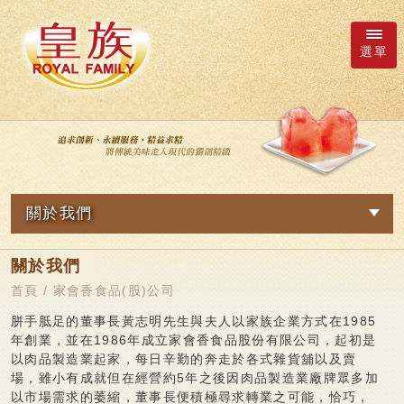
選單
廠商詢價車
語系
關於我們
繁體中文
家會香食品(股)公司
關於我們
關於我們
日本語
大事紀
首頁
/ 家會香食品(股)公司
最新消息
企業社會責任
English
胼手胝足的董事長黃志明先生與夫人以家族企業方式在1985
年創業，並在1986年成立家會香食品股份有限公司，起初是
简体中文
社會公益
以肉品製造業起家，每日辛勤的奔走於各式雜貨舖以及賣
商品總覽
場，雖小有成就但在經營約5年之後因肉品製造業廠牌眾多加
專業廠房
以市場需求的萎縮，董事長便積極尋求轉業之可能，恰巧，