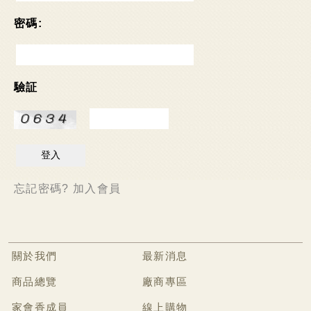
廠商專區
可可麻糬系列
密碼:
家會香成員
棉大福系列
袋裝麻糬系列
線上購物
驗証
麻糬派餅系列
聯絡我們
香脆蛋捲
法式薄脆餅系列
捲心麻糬系列
忘記密碼?
加入會員
乳果大福系列
果凍系列
巧克力披覆系列
關於我們
最新消息
水果酥系列
商品總覽
廠商專區
家會香成員
雪花酥系列
線上購物