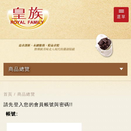
選單
廠商詢價車
語系
商品總覽
繁體中文
網路訂購
關於我們
日本語
新品專區
首頁
/
商品總覽
最新消息
皇族Family
English
請先登入您的會員帳號與密碼!!
帳號:
简体中文
超市專區
商品總覽
軟Q麻糬系列