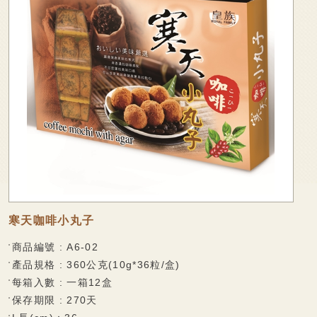
廠商專區
可可麻糬系列
家會香成員
棉大福系列
袋裝麻糬系列
線上購物
麻糬派餅系列
聯絡我們
香脆蛋捲
法式薄脆餅系列
捲心麻糬系列
乳果大福系列
寒天咖啡小丸子
果凍系列
商品編號 : A6-02
巧克力披覆系列
產品規格 : 360公克(10g*36粒/盒)
每箱入數 : 一箱12盒
水果酥系列
保存期限 : 270天
雪花酥系列