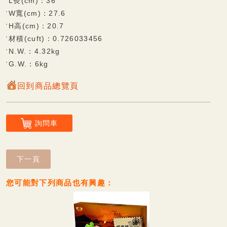
L長(cm)：36
W寬(cm)：27.6
杏仁餅系列
H高(cm)：20.7
材積(cuft)：0.726033456
觀光專區
N.W.：4.32kg
雪花酥系列
G.W.：6kg
鮮果凍系列
回到商品總覽頁
可口酥餅/蛋糕系列
香脆蛋捲系列
詢問車
Q軟麻糬系列
風味麻糬(派)餅系列
下一頁
巧克力披覆系列
您可能對下列商品也有興趣：
甜蜜牛軋糖系列
傳統糕餅系列