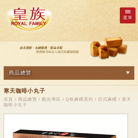
選單
廠商詢價車
語系
商品總覽
繁體中文
網路訂購
寒天咖啡小丸子
關於我們
日本語
新品專區
首頁
/
商品總覽
/
觀光專區
/
Q軟麻糬系列
/
日式麻糬
/ 寒天
咖啡小丸子
最新消息
皇族Family
English
简体中文
超市專區
商品總覽
軟Q麻糬系列