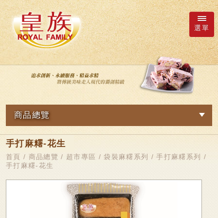
選單
廠商詢價車
語系
商品總覽
繁體中文
網路訂購
手打麻糬-花生
關於我們
日本語
新品專區
首頁
/
商品總覽
/
超市專區
/
袋裝麻糬系列
/
手打麻糬系列
/
手打麻糬-花生
最新消息
皇族Family
English
简体中文
超市專區
商品總覽
軟Q麻糬系列