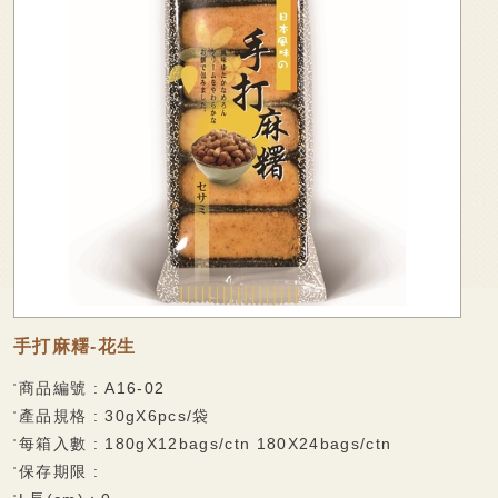
廠商專區
可可麻糬系列
家會香成員
棉大福系列
袋裝麻糬系列
線上購物
麻糬派餅系列
聯絡我們
香脆蛋捲
法式薄脆餅系列
捲心麻糬系列
乳果大福系列
手打麻糬-花生
果凍系列
商品編號 : A16-02
巧克力披覆系列
產品規格 : 30gX6pcs/袋
每箱入數 : 180gX12bags/ctn 180X24bags/ctn
水果酥系列
保存期限 :
雪花酥系列