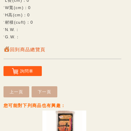
L長(cm)：0
W寬(cm)：0
杏仁餅系列
H高(cm)：0
材積(cuft)：0
觀光專區
N.W.：
雪花酥系列
G.W.：
鮮果凍系列
回到商品總覽頁
可口酥餅/蛋糕系列
香脆蛋捲系列
詢問車
Q軟麻糬系列
風味麻糬(派)餅系列
上一頁
下一頁
巧克力披覆系列
您可能對下列商品也有興趣：
甜蜜牛軋糖系列
傳統糕餅系列