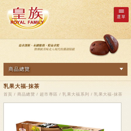
選單
廠商詢價車
語系
商品總覽
繁體中文
網路訂購
乳果大福-抹茶
關於我們
日本語
新品專區
首頁
/
商品總覽
/
超市專區
/
乳果大福系列
/ 乳果大福-抹茶
最新消息
皇族Family
English
简体中文
超市專區
商品總覽
軟Q麻糬系列