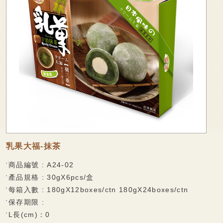
廠商專區
可可麻糬系列
家會香成員
棉大福系列
袋裝麻糬系列
線上購物
麻糬派餅系列
聯絡我們
香脆蛋捲
法式薄脆餅系列
捲心麻糬系列
乳果大福系列
乳果大福-抹茶
果凍系列
商品編號 : A24-02
產品規格 : 30gX6pcs/盒
巧克力披覆系列
每箱入數 : 180gX12boxes/ctn 180gX24boxes/ctn
水果酥系列
保存期限 :
L長(cm)：0
雪花酥系列