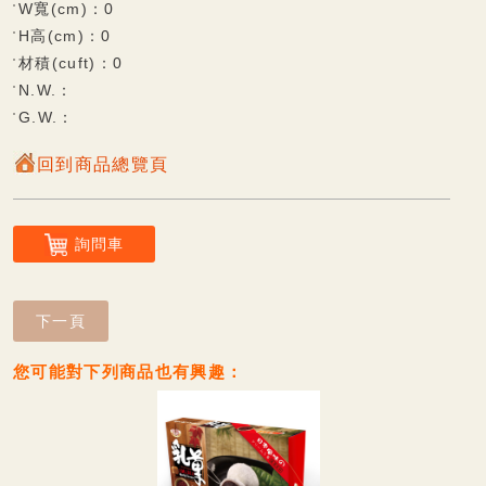
W寬(cm)：0
杏仁餅系列
H高(cm)：0
材積(cuft)：0
觀光專區
N.W.：
G.W.：
雪花酥系列
回到商品總覽頁
鮮果凍系列
可口酥餅/蛋糕系列
詢問車
香脆蛋捲系列
Q軟麻糬系列
下一頁
風味麻糬(派)餅系列
您可能對下列商品也有興趣：
巧克力披覆系列
甜蜜牛軋糖系列
傳統糕餅系列