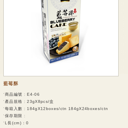
廠商專區
可可麻糬系列
家會香成員
棉大福系列
袋裝麻糬系列
線上購物
麻糬派餅系列
聯絡我們
香脆蛋捲
法式薄脆餅系列
捲心麻糬系列
乳果大福系列
藍莓酥
果凍系列
商品編號 : E4-06
產品規格 : 23gX8pcs/盒
巧克力披覆系列
每箱入數 : 184gX12boxes/ctn 184gX24boxes/ctn
水果酥系列
保存期限 :
L長(cm)：0
雪花酥系列