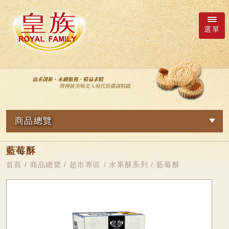
選單
廠商詢價車
語系
商品總覽
繁體中文
網路訂購
藍莓酥
關於我們
日本語
新品專區
首頁
/
商品總覽
/
超市專區
/
水果酥系列
/ 藍莓酥
最新消息
皇族Family
English
简体中文
超市專區
商品總覽
軟Q麻糬系列