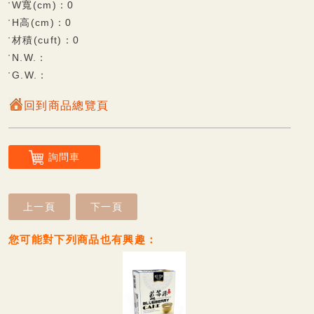
W寬(cm)：0
杏仁餅系列
H高(cm)：0
材積(cuft)：0
觀光專區
N.W.：
G.W.：
雪花酥系列
回到商品總覽頁
鮮果凍系列
可口酥餅/蛋糕系列
詢問車
香脆蛋捲系列
Q軟麻糬系列
上一頁
下一頁
風味麻糬(派)餅系列
您可能對下列商品也有興趣：
巧克力披覆系列
甜蜜牛軋糖系列
傳統糕餅系列