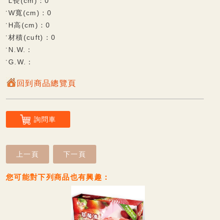
L長(cm)：0
W寬(cm)：0
杏仁餅系列
H高(cm)：0
材積(cuft)：0
觀光專區
N.W.：
雪花酥系列
G.W.：
鮮果凍系列
回到商品總覽頁
可口酥餅/蛋糕系列
香脆蛋捲系列
詢問車
Q軟麻糬系列
風味麻糬(派)餅系列
上一頁
下一頁
巧克力披覆系列
您可能對下列商品也有興趣：
甜蜜牛軋糖系列
傳統糕餅系列