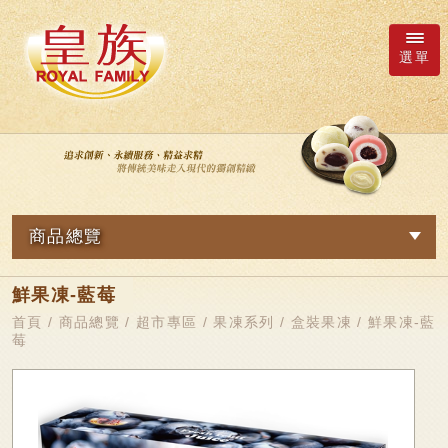
選單
廠商詢價車
語系
商品總覽
繁體中文
網路訂購
鮮果凍-藍莓
關於我們
日本語
新品專區
首頁
/
商品總覽
/
超市專區
/
果凍系列
/
盒裝果凍
/ 鮮果凍-藍
莓
最新消息
皇族Family
English
简体中文
超市專區
商品總覽
軟Q麻糬系列