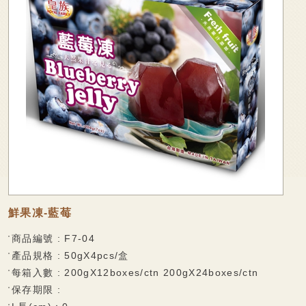
廠商專區
可可麻糬系列
家會香成員
棉大福系列
袋裝麻糬系列
線上購物
麻糬派餅系列
聯絡我們
香脆蛋捲
法式薄脆餅系列
捲心麻糬系列
乳果大福系列
鮮果凍-藍莓
果凍系列
商品編號 : F7-04
巧克力披覆系列
產品規格 : 50gX4pcs/盒
每箱入數 : 200gX12boxes/ctn 200gX24boxes/ctn
水果酥系列
保存期限 :
雪花酥系列