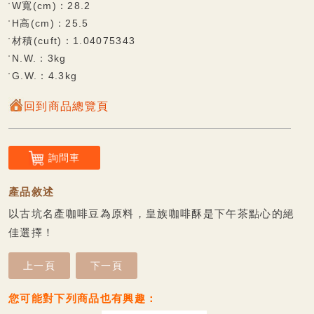
W寬(cm)：28.2
杏仁餅系列
H高(cm)：25.5
材積(cuft)：1.04075343
觀光專區
N.W.：3kg
G.W.：4.3kg
雪花酥系列
回到商品總覽頁
鮮果凍系列
可口酥餅/蛋糕系列
詢問車
香脆蛋捲系列
Q軟麻糬系列
產品敘述
以古坑名產咖啡豆為原料，皇族咖啡酥是下午茶點心的絕
風味麻糬(派)餅系列
佳選擇！
巧克力披覆系列
上一頁
下一頁
甜蜜牛軋糖系列
傳統糕餅系列
您可能對下列商品也有興趣：