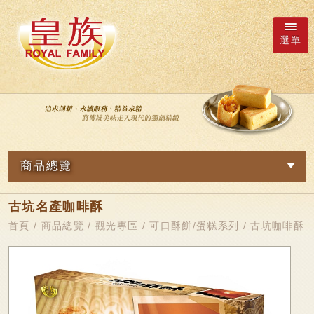
選單
廠商詢價車
語系
商品總覽
繁體中文
網路訂購
古坑名產咖啡酥
關於我們
日本語
新品專區
首頁
/
商品總覽
/
觀光專區
/
可口酥餅/蛋糕系列
/ 古坑咖啡酥
最新消息
皇族Family
English
简体中文
超市專區
商品總覽
軟Q麻糬系列