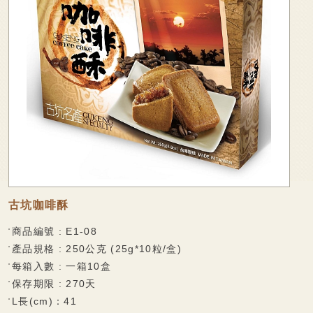
廠商專區
可可麻糬系列
家會香成員
棉大福系列
袋裝麻糬系列
線上購物
麻糬派餅系列
聯絡我們
香脆蛋捲
法式薄脆餅系列
捲心麻糬系列
乳果大福系列
古坑咖啡酥
果凍系列
商品編號 : E1-08
產品規格 : 250公克 (25g*10粒/盒)
巧克力披覆系列
每箱入數 : 一箱10盒
水果酥系列
保存期限 : 270天
L長(cm)：41
雪花酥系列