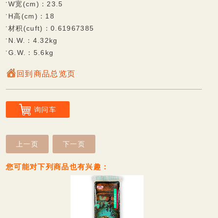
香脆蛋卷系列
W宽(cm)：23.5
H高(cm)：18
风味麻糬饼系列
材积(cuft)：0.61967385
Q软麻糬系列
N.W.：4.32kg
G.W.：5.6kg
小丸子系列
回到商品总览页
大福系列
迷你Q系列
询问车
巧克力披覆系列
棉花糖系列
上一页
下一页
甜蜜牛轧糖系列
您可能对下列商品也有兴趣：
传统糕饼系列
无糖专区
无糖纤饮