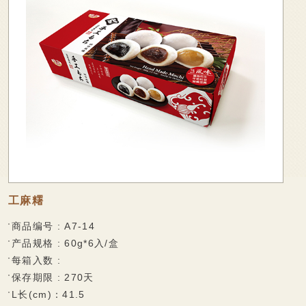
会员专区
可口酥饼系列
家会香成员
香脆蛋卷系列
Q软麻糬系列
线上购物
风味麻糬饼系列
联络我们
巧克力披覆系列
甜蜜牛轧糖系列
传统糕饼系列
工麻糬
超市专区
商品编号 : A7-14
能量棒系列
产品规格 : 60g*6入/盒
鲜果冻系列
每箱入数 :
保存期限 : 270天
可口酥饼系列
L长(cm)：41.5