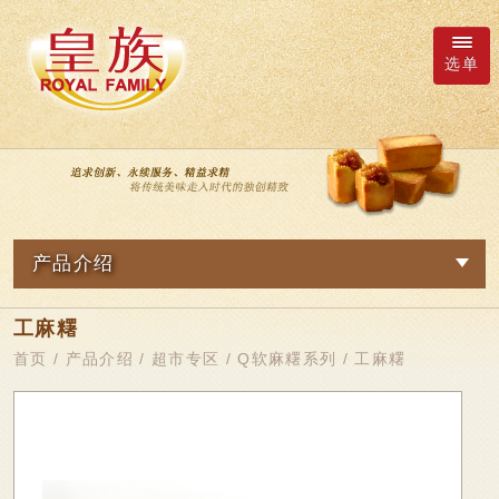
选单
厂商询价车
语系
产品介绍
繁體中文
网路订购
工麻糬
关於我们
日本語
新品专区
首页
/
产品介绍
/
超市专区
/
Q软麻糬系列
/ 工麻糬
最新消息
皇族Family
English
简体中文
观光专区
产品介绍
鲜果冻系列