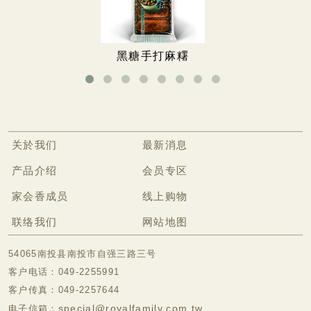
无糖饼干
无糖蛋卷
黑糖手打麻糬
无糖牛轧糖
无糖手工饼
无糖豆乳饼干
关於我们
最新消息
无糖酥
产品介绍
会员专区
胶原蛋白美颜冻
家会香成员
线上购物
冷冻食品专区
联络我们
网站地图
54065南投县南投市自强三路三号
客户电话：049-2255991
客户传真：049-2257644
special@royalfamily.com.tw
电子信箱：