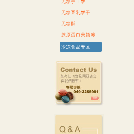
无糖手工饼
无糖豆乳饼干
无糖酥
胶原蛋白美颜冻
冷冻食品专区