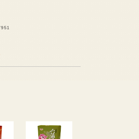
7951
页