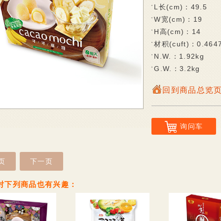
L长(cm)：49.5
W宽(cm)：19
H高(cm)：14
材积(cuft)：0.464
N.W.：1.92kg
G.W.：3.2kg
回到商品总览
询问车
页
下一页
对下列商品也有兴趣：