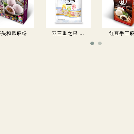
芋头和风麻糬
羽三重之果 ...
红豆手工