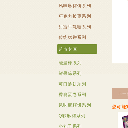
风味麻糬饼系列
巧克力披覆系列
甜蜜牛轧糖系列
传统糕饼系列
超市专区
能量棒系列
鲜果冻系列
可口酥饼系列
上一
香脆蛋卷系列
风味麻糬饼系列
您可能
Q软麻糬系列
小丸子系列