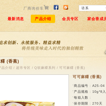
语系
厂商询价车
繁體中文
最新消息
产品介绍
会员专区
家会香成
日本語
English
简体中文
糬 (香蕉)
产品介绍
/
超市专区
/
Q软麻糬系列
/ 可可麻糬 (香蕉)
可可麻糬 (香蕉)
商品编号 : A25-04
产品规格 : 10g*8
每箱入数 :
保存期限 : 270天