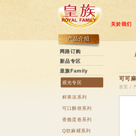
关於我们
产品介绍
网路订购
新品专区
皇族Family
可可麻
观光专区
首页
/
鲜果冻系列
可口酥饼系列
香脆蛋卷系列
Q软麻糬系列